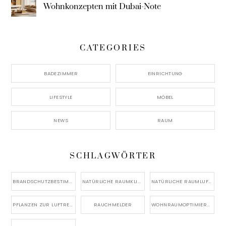
Wohnkonzepten mit Dubai-Note
CATEGORIES
BADEZIMMER
EINRICHTUNG
LIFESTYLE
MÖBEL
NEWS
RAUM
SCHLAGWÖRTER
BRANDSCHUTZBESTIMMUNGEN
NATÜRLICHE RAUMKLIMA-REGULIERUNG
NATÜRLICHE RAUMLUFTVERBESSERUNG
PFLANZEN ZUR LUFTREINIGUNG
RAUCHMELDER
WOHNRAUMOPTIMIERUNG