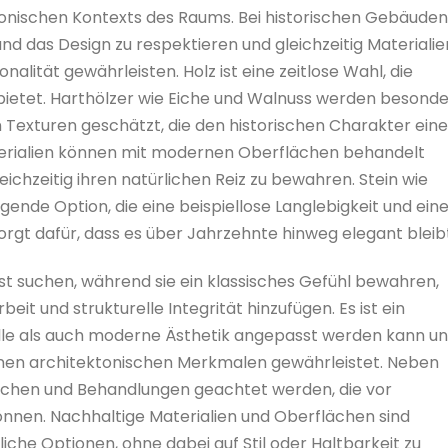
ktonischen Kontexts des Raums. Bei historischen Gebäuden
und das Design zu respektieren und gleichzeitig Materialie
nalität gewährleisten. Holz ist eine zeitlose Wahl, die
 bietet. Harthölzer wie Eiche und Walnuss werden besonde
n Texturen geschätzt, die den historischen Charakter ein
erialien können mit modernen Oberflächen behandelt
ichzeitig ihren natürlichen Reiz zu bewahren. Stein wie
ende Option, die eine beispiellose Langlebigkeit und ein
sorgt dafür, dass es über Jahrzehnte hinweg elegant bleib
ist suchen, während sie ein klassisches Gefühl bewahren,
it und strukturelle Integrität hinzufügen. Es ist ein
onelle als auch moderne Ästhetik angepasst werden kann u
nen architektonischen Merkmalen gewährleistet. Neben
lächen und Behandlungen geachtet werden, die vor
nnen. Nachhaltige Materialien und Oberflächen sind
che Optionen, ohne dabei auf Stil oder Haltbarkeit zu