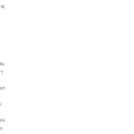
mit
de.
rt
len
m
n
hl
n.