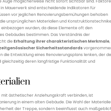
e Auge möglicherweise nicht sofort sichtbar sind. Faktor
g in Mauerwerk sind entscheidende Indikatoren für
d müssen vor jeglichen Renovierungsbemühungen behoben
die ursprünglichen Materialien und Konstruktionstechnik
pe einbezogen wurden, da diese Elemente oft den
es Gebäudes bestimmen. Das Verständnis der
cht die
Erhaltung ihrer charakteristischen Merkmale
,
zeitgenössischer Sicherheitsstandards
vorgenomme
 die Entwicklung eines Renovierungsplans lenken, der d
gleichzeitig deren langfristige Funktionalität und
erialien
t mit ästhetischer Anziehungskraft verbinden, ist
anierung in einem alten Gebäude. Die Wahl der Materiali
Sicherheit der Treppe, sondern beeinflusst auch maßgeblic