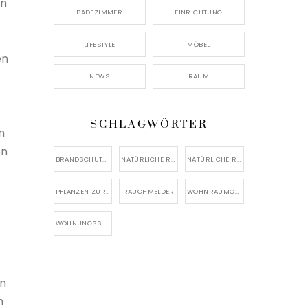
en
BADEZIMMER
EINRICHTUNG
LIFESTYLE
MÖBEL
en
NEWS
RAUM
SCHLAGWÖRTER
n
en
BRANDSCHUTZBESTIMMUNGEN
NATÜRLICHE RAUMKLIMA-REGULIERUNG
NATÜRLICHE RAUMLUFTVERBESSERUNG
PFLANZEN ZUR LUFTREINIGUNG
RAUCHMELDER
WOHNRAUMOPTIMIERUNG
WOHNUNGSSICHERHEIT
en
h