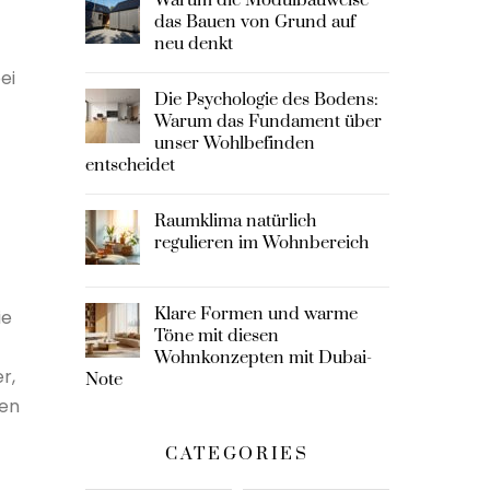
das Bauen von Grund auf
neu denkt
ei
Die Psychologie des Bodens:
Warum das Fundament über
unser Wohlbefinden
entscheidet
Raumklima natürlich
regulieren im Wohnbereich
Klare Formen und warme
ie
Töne mit diesen
Wohnkonzepten mit Dubai-
r,
Note
nen
CATEGORIES