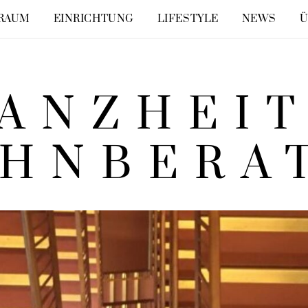
RAUM
EINRICHTUNG
LIFESTYLE
NEWS
Ü
ANZHEI
HNBERA